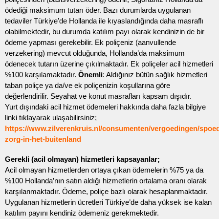
ödediği maksimum tutarı öder. Bazı durumlarda uygulanan
tedaviler Türkiye’de Hollanda ile kıyaslandığında daha masraflı
olabilmektedir, bu durumda katılım payı olarak kendinizin de bir
ödeme yapması gerekebilir. Ek poliçeniz (aanvullende
verzekering) mevcut olduğunda, Hollanda’da maksimum
ödenecek tutarın üzerine çıkılmaktadır. Ek poliçeler acil hizmetleri
%100 karşılamaktadır.
Önemli
: Aldığınız bütün sağlık hizmetleri
taban poliçe ya da/ve ek poliçenizin koşullarına göre
değerlendirilir. Seyahat ve konut masrafları kapsam dışıdır.
Yurt dışındaki acil hizmet ödemeleri hakkında daha fazla bilgiye
linki tıklayarak ulaşabilirsiniz;
https://www.zilverenkruis.nl/consumenten/vergoedingen/spoe
zorg-in-het-buitenland
Gerekli (acil olmayan) hizmetleri kapsayanlar;
Acil olmayan hizmetlerden ortaya çıkan ödemelerin %75 ya da
%100 Hollanda’nın satın aldığı hizmetlerin ortalama oranı olarak
karşılanmaktadır. Ödeme, poliçe bazlı olarak hesaplanmaktadır.
Uygulanan hizmetlerin ücretleri Türkiye’de daha yüksek ise kalan
katılım payını kendiniz ödemeniz gerekmektedir.