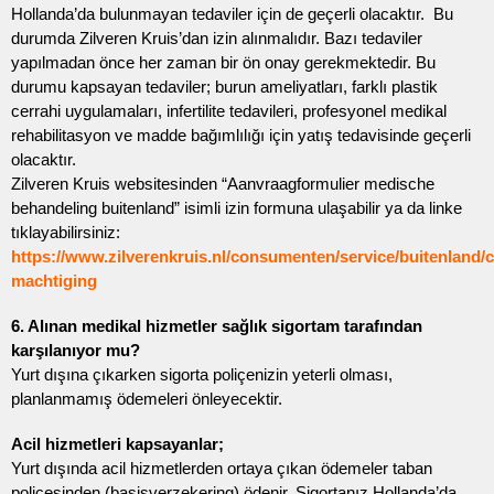
Hollanda’da bulunmayan tedaviler için de geçerli olacaktır. Bu
durumda Zilveren Kruis’dan izin alınmalıdır. Bazı tedaviler
yapılmadan önce her zaman bir ön onay gerekmektedir. Bu
durumu kapsayan tedaviler; burun ameliyatları, farklı plastik
cerrahi uygulamaları, infertilite tedavileri, profesyonel medikal
rehabilitasyon ve madde bağımlılığı için yatış tedavisinde geçerli
olacaktır.
Zilveren Kruis websitesinden “Aanvraagformulier medische
behandeling buitenland” isimli izin formuna ulaşabilir ya da linke
tıklayabilirsiniz:
https://www.zilverenkruis.nl/consumenten/service/buitenland/
machtiging
6. Alınan medikal hizmetler sağlık sigortam tarafından
karşılanıyor mu?
Yurt dışına çıkarken sigorta poliçenizin yeterli olması,
planlanmamış ödemeleri önleyecektir.
Acil hizmetleri kapsayanlar;
Yurt dışında acil hizmetlerden ortaya çıkan ödemeler taban
poliçesinden (basisverzekering) ödenir, Sigortanız Hollanda’da