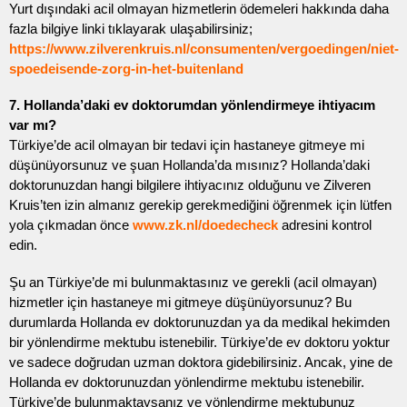
Yurt dışındaki acil olmayan hizmetlerin ödemeleri hakkında daha
fazla bilgiye linki tıklayarak ulaşabilirsiniz;
https://www.zilverenkruis.nl/consumenten/vergoedingen/niet-
spoedeisende-zorg-in-het-buitenland
7. Hollanda’daki ev doktorumdan yönlendirmeye ihtiyacım
var mı?
Türkiye’de acil olmayan bir tedavi için hastaneye gitmeye mi
düşünüyorsunuz ve şuan Hollanda’da mısınız? Hollanda’daki
doktorunuzdan hangi bilgilere ihtiyacınız olduğunu ve Zilveren
Kruis’ten izin almanız gerekip gerekmediğini öğrenmek için lütfen
yola çıkmadan önce
www.zk.nl/doedecheck
adresini kontrol
edin.
Şu an Türkiye’de mi bulunmaktasınız ve gerekli (acil olmayan)
hizmetler için hastaneye mi gitmeye düşünüyorsunuz? Bu
durumlarda Hollanda ev doktorunuzdan ya da medikal hekimden
bir yönlendirme mektubu istenebilir. Türkiye’de ev doktoru yoktur
ve sadece doğrudan uzman doktora gidebilirsiniz. Ancak, yine de
Hollanda ev doktorunuzdan yönlendirme mektubu istenebilir.
Türkiye’de bulunmaktaysanız ve yönlendirme mektubunuz