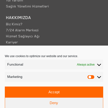
Yol Yardim
Sağlık Yönetimi Hizmetleri
HAKKIMIZDA
Biz Kimiz?
7/24 Alarm Merkezi
Hizmet Sağlayıcı Ağı
Kariyer
İLETIŞIM
We use cookies to optimize our website and our service.
ACCEPTEER
Functional
Always active
GERI BILDIRIMLER
ADRES
Marketing
YURTDIŞI OFISLERIMIZ
Accept
Deny