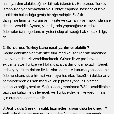
nasıl yardım alabileceğinizi bilmek istersiniz. Eurocross Turkey
İstanbul’da yer almaktadır ve Türkiye çapında, hastanelerin ve
kliniklerin bulunduğu geniş bir ağa sahiptir. Sağlık
danışmanlarımız, kurumların kalite ve uzmanlıkları hakkında size
destek verebilir. Ayrıca, yurt dışında yapacağınız medikal
ödemeler için sigortanızın yeterli olup olmadığı hakkındaki bilgiyi
de.
2. Eurocross Turkey bana nasıl yardımcı olabilir?
Sağlık danışmanlarımız size tüm medikal sorularınız hakkında
tavsiye ve destek verebilmektedir. Güvenilir ve profesyonel
ekibimiz size Türkçe ve Hollandaca yardımcı olmaktadır. Gerek
tedaviyi yürüten doktor ile iletişim, gerekse kuruma yapılacak bir
ödeme olsun, size hizmet vermeye hazırlar. Tecrübeli doktorlar ve
hemşirelerden oluşan medikal ekip profesyonel bir hizmet
almanızı sağlayacaktır. Sağlık danışmanlarına 7/24 ulaşabilirsiniz.
Sizi can kulağı ile dinleyecek ve Türkiye’deki en iyi yardımı sizin
için organize edeceklerdir.
3. Acil ya da Gerekli sağlık hizmetleri arasındaki fark nedir?
Acil tedavi, ani gelişen ve bir günden fazla beklenemeyecek